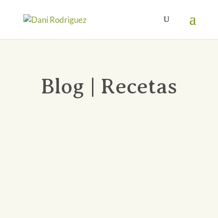
Blog | Recetas
Más que recetas, les propongo ideas, tips.
Mi
idea es que puedan inspirarse y probar cosas
nuevas, jugar en la cocina.
Yo nunca pude seguir
una receta, y siempre uso lo que tengo, nunca
salgo a ultimo momento a comprar algo, si no